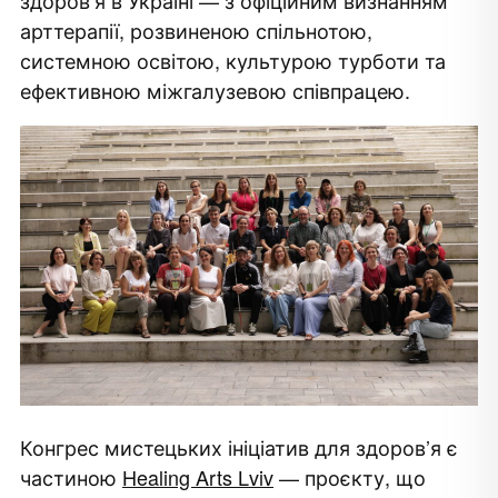
здоров’я в Україні — з офіційним визнанням
арттерапії, розвиненою спільнотою,
системною освітою, культурою турботи та
ефективною міжгалузевою співпрацею.
Конгрес мистецьких ініціатив для здоров’я є
частиною
Healing Arts Lviv
— проєкту, що