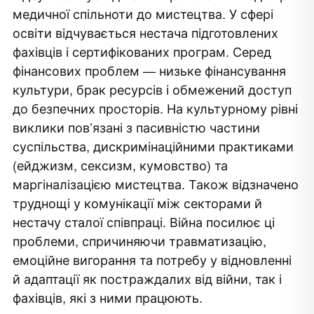
факультеті War Studies, King’s College London)
«Музей сучасного мистецтва»).
12:00–13:00 – Воркшоп 1, частина 1
медичної спільноти до мистецтва. У сфері
“Мапування потреб і можливостей для
освіти відчувається нестача підготовлених
11:30–13:00 Воркшоп 2, частина 1: Розробка
інтеграції мистецтва в сферу охорони
фахівців і сертифікованих програм. Серед
дорожньої карти інтеграції мистецтва в
здоровʼя України”
фінансових проблем — низьке фінансування
охорону здоров’я (робота в групах).
13:00–14:00 – Обід
культури, брак ресурсів і обмежений доступ
13:00–14:00 – Обід
14:00–16:30 – Воркшоп 1, частина 2:
до безпечних просторів. На культурному рівні
14:00–16:00 – Воркшоп 2, частина 2: Розробка
“Мапування потреб і можливостей для
виклики пов’язані з пасивністю частини
дорожньої карти інтеграції мистецтва в
інтеграції мистецтва в сферу охорони
суспільства, дискримінаційними практиками
систему охорону здоров’я України
здоровʼя України”
(ейджизм, сексизм, кумовство) та
(презентації груп).
маргіналізацією мистецтва. Також відзначено
16:00–17:00 – Заключні слова та презентації
Фасилітаторка:
Лєра Польська
труднощі у комунікації між секторами й
(сертифікована арттерапевтка та тренерка з
нестачу сталої співпраці. Війна посилює ці
Фасилітаторка:
Лєра Польська
психологічної стійкості для бізнесу та громад)
проблеми, спричиняючи травматизацію,
(сертифікована арттерапевтка та тренерка з
емоційне вигорання та потребу у відновленні
психологічної стійкості для бізнесу та громад)
й адаптації як постраждалих від війни, так і
фахівців, які з ними працюють.