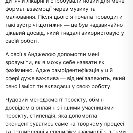
дитячій лікарні й спробували новий для мене
формат взаємодії через музику та
малювання. Після цього я почала проводити
такі зустрічі щотижня — це був надзвичайно
цікавий досвід, який і надалі використовую у
своїй роботі.
А сесії з Анджелою допомогли мені
зрозуміти, як я можу себе назвати як
фахівчиню. Адже самоідентифікація у цій
сфері дуже важлива — від неї залежить, який
сенс і зміст ти вкладаєш у свою роботу.
Чудовий менеджмент проєкту, обмін
досвідом в онлайні з іншими учасницями
проєкту, стипендія, яка допомогла
сконцентруватись саме на творчому процесі
та поглибленні у специфіку взаємодії з дітьми.