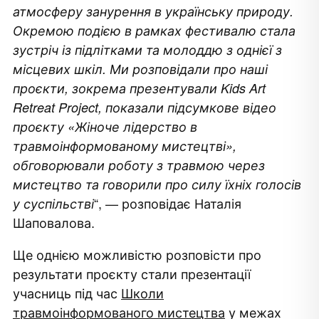
атмосферу занурення в українську природу.
Окремою подією в рамках фестивалю стала
зустріч із підлітками та молоддю з однієї з
місцевих шкіл. М
и розповідали про наші
проєкти, зокрема презентували Kids Art
Retreat Project, показали підсумкове відео
проєкту «Жіноче лідерство в
травмоінформованому мистецтві»,
обговорювали роботу з травмою через
мистецтво та говорили про силу їхніх голосів
“,
— розповідає Наталія
у суспільстві
Шаповалова.
Ще однією можливістю розповісти про
результати проєкту стали презентації
учасниць під час
Школи
травмоінформованого мистецтва
у межах