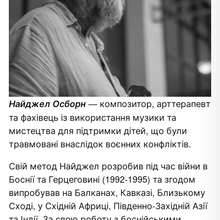
— композитор, арттерапевт
Найджел Осборн
та фахівець із використання музики та
мистецтва для підтримки дітей, що були
травмовані внаслідок воєнних конфліктів.
Свій метод Найджел розробив під час війни в
Боснії та Герцеговині (1992-1995) та згодом
випробував на Балканах, Кавказі, Близькому
Сході, у Східній Африці, Південно-Західній Азії
та Індії. За свою роботу з боснійськими